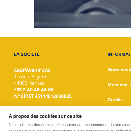
LA SOCIÉTÉ
INFORMAT
Cadr’Avenir SAS
Notre actua
1, rue d'Argentré
44000 Nantes
Mentions l
+33 2 40 48 46 66
N° SIRET 45114812600035
Crédits
Gestion de
À propos des cookies sur ce site
Nous utilisons des cookies nécessaires au fonctionnement du site ainsi