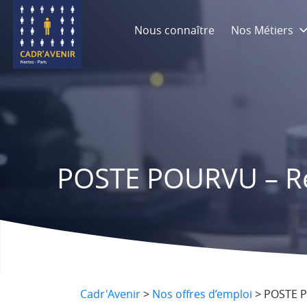
Nous connaître
Nos Métiers
POSTE POURVU – Re
Cadr'Avenir
>
Nos offres d’emploi
>
POSTE P