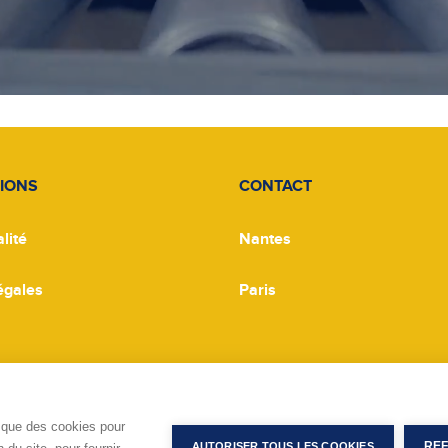
IONS
CONTACT
lité
Nantes
égales
Paris
s cookies
 que des cookies pour
REF
AUTORISER TOUS LES COOKIES