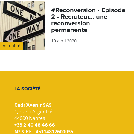
#Reconversion - Episode
2 - Recruteur… une
reconversion
permanente
10 avril 2020
Actualité
LA SOCIÉTÉ
Cadr’Avenir SAS
1, rue d'Argentré
44000 Nantes
+33 2 40 48 46 66
N° SIRET 45114812600035