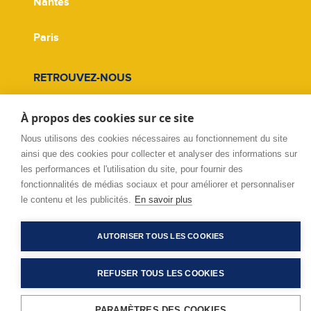
Nantes
Paris
RETROUVEZ-NOUS
Facebook
À propos des cookies sur ce site
Nous utilisons des cookies nécessaires au fonctionnement du site
Twitter
ainsi que des cookies pour collecter et analyser des informations sur
les performances et l'utilisation du site, pour fournir des
Linkedin
fonctionnalités de médias sociaux et pour améliorer et personnaliser
le contenu et les publicités.
En savoir plus
AUTORISER TOUS LES COOKIES
© Copyright 2026 - Tous droits réservés - Cadr'Avenir
REFUSER TOUS LES COOKIES
PARAMÈTRES DES COOKIES