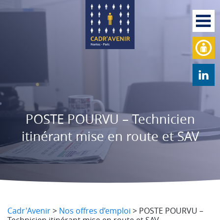
POSTE POURVU – Technicien
itinérant mise en route et SAV
Cadr'Avenir
>
Nos offres d’emploi
>
POSTE POURVU –