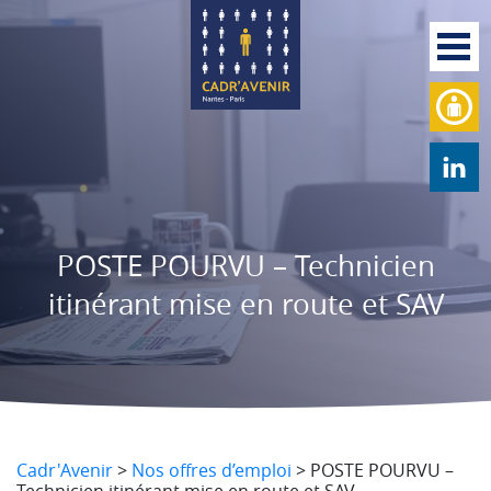
POSTE POURVU – Technicien
itinérant mise en route et SAV
Cadr'Avenir
>
Nos offres d’emploi
>
POSTE POURVU –