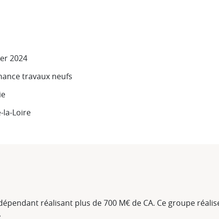
ier 2024
nance travaux neufs
ie
-la-Loire
indépendant réalisant plus de 700 M€ de CA. Ce groupe réal
.