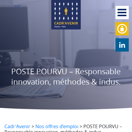
POSTE POURVU – Responsable
innovation, méthodes & indus.
Cadr'Avenir
>
Nos offres d’emploi
>
POSTE POURVU –