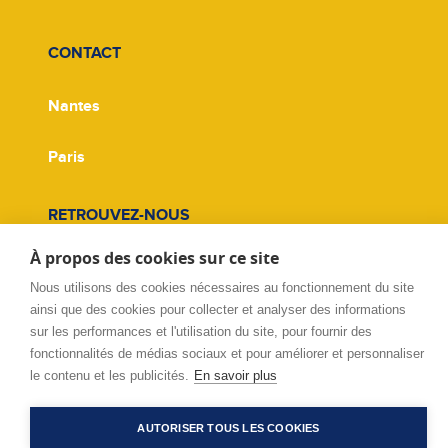
CONTACT
Nantes
Paris
RETROUVEZ-NOUS
À propos des cookies sur ce site
Facebook
Nous utilisons des cookies nécessaires au fonctionnement du site
ainsi que des cookies pour collecter et analyser des informations
Twitter
sur les performances et l'utilisation du site, pour fournir des
fonctionnalités de médias sociaux et pour améliorer et personnaliser
Linkedin
le contenu et les publicités.
En savoir plus
AUTORISER TOUS LES COOKIES