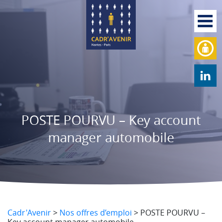
POSTE POURVU – Key account
manager automobile
Cadr'Avenir
>
Nos offres d’emploi
>
POSTE POURVU –