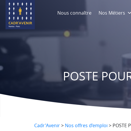
Nous connaître
Nos Métiers
POSTE POURV
Cadr'Avenir
>
Nos offres d’emploi
>
POSTE P