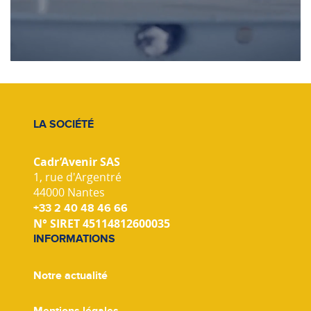
LA SOCIÉTÉ
Cadr’Avenir SAS
1, rue d'Argentré
44000 Nantes
+33 2 40 48 46 66
N° SIRET 45114812600035
INFORMATIONS
Notre actualité