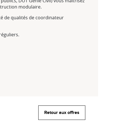
publics, DUT Génie Civil) vous maitrisez
struction modulaire.
oté de qualités de coordinateur
réguliers.
Retour aux offres