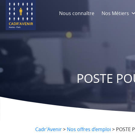
Nous connaître
Nos Métiers
POSTE POU
Cadr'Avenir
>
Nos offres d’emploi
>
POSTE P