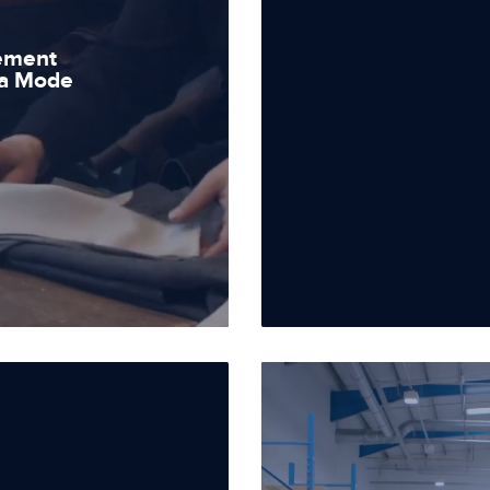
tement
la Mode