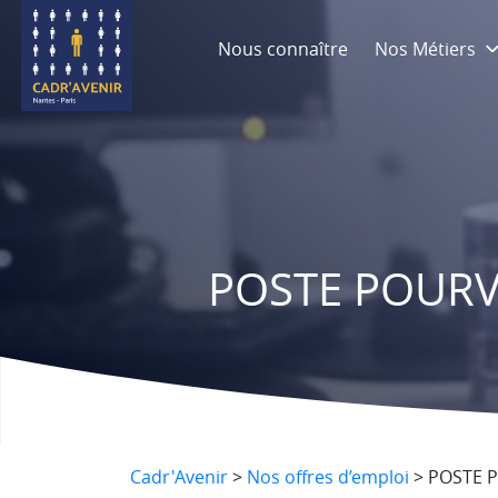
Nous connaître
Nos Métiers
POSTE POURVU 
Cadr'Avenir
>
Nos offres d’emploi
>
POSTE P