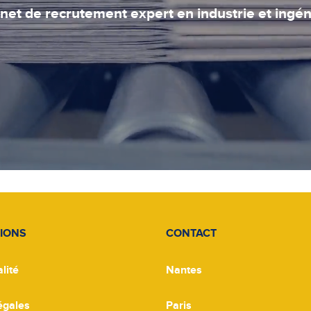
net de recrutement expert en industrie et ingén
IONS
CONTACT
lité
Nantes
égales
Paris