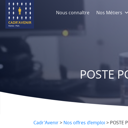
Nous connaître
Nos Métiers
POSTE P
Cadr'Avenir
>
Nos offres d’emploi
>
POSTE P