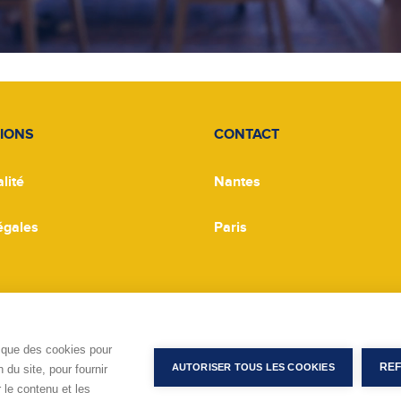
IONS
CONTACT
lité
Nantes
égales
Paris
s cookies
 que des cookies pour
REF
AUTORISER TOUS LES COOKIES
 du site, pour fournir
 le contenu et les