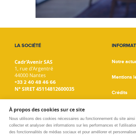
LA SOCIÉTÉ
INFORMAT
Cadr’Avenir SAS
Notre actua
1, rue d'Argentré
44000 Nantes
Mentions l
+33 2 40 48 46 66
N° SIRET 45114812600035
Crédits
Gestion de
À propos des cookies sur ce site
Nous utilisons des cookies nécessaires au fonctionnement du site ainsi
collecter et analyser des informations sur les performances et l'utilisation
des fonctionnalités de médias sociaux et pour améliorer et personnaliser