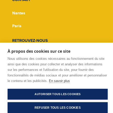
Nantes
Paris
RETROUVEZ-NOUS
À propos des cookies sur ce site
Facebook
Nous utilisons des cookies nécessaires au fonctionnement du site
ainsi que des cookies pour collecter et analyser des informations
Twitter
sur les performances et l'utilisation du site, pour fournir des
fonctionnalités de médias sociaux et pour améliorer et personnaliser
Linkedin
le contenu et les publicités.
En savoir plus
AUTORISER TOUS LES COOKIES
REFUSER TOUS LES COOKIES
© Copyright 2026 - Tous droits réservés - Cadr'Avenir